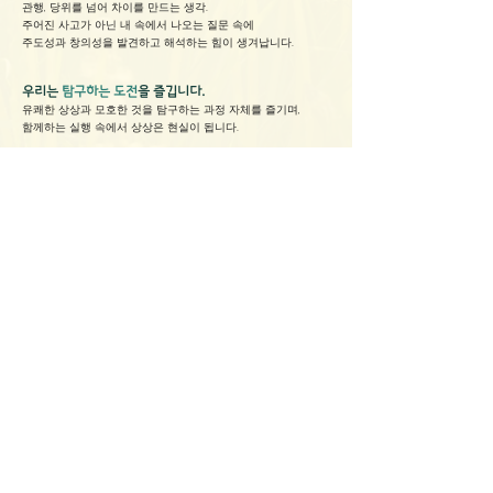
관행, 당위를 넘어 차이를 만드는 생각.
주어진 사고가 아닌 내 속에서 나오는 질문 속에
주도성과 창의성을 발견하고 해석하는 힘이 생겨납니다.
우리는
탐구하는 도전
을 즐깁니다.
유쾌한 상상과 모호한 것을 탐구하는 과정 자체를 즐기며,
함께하는 실행 속에서 상상은 현실이 됩니다.
우리는
연결
을 통해
자원봉사를 확장
합니다.
함께하는 마음을 귀하게 여기며
다양한 주체의 연결, 연대를 통해
​자원봉사의 가치, 방법, 영역을 확장합니다.
우리는 모두에게 맞닿아 은은하게 이어져 있습니다.
사람과 사람, 현장과 현장이 이어져
자원봉사이음
이 되었습니다.
Adress.
(03008) 서울특별시 종로구 평창길 26-10
E-mail.
volunteereum@gmail.com
Tel.
(회원 및 실무관련)
010-2954-2016
(교육 및 사업관련)
010-2922-3262
※ ​후원 및 회비납부 계좌 안내 ※
하나은행
272-910024-85104
(자원봉사이음)